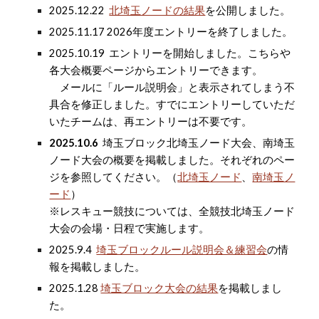
2025.12.22
北埼玉ノードの結果
を公開しました。
2025.1
1
.1
7
2026年度
エントリーを終了しました。
2025.10.19 エントリーを開始しました。
こちら
や
各大会概要ページからエントリーできます。
メールに「ルール説明会」と表示されてしまう不
具合を修正しました。すでにエントリーしていただ
いたチームは、再エントリーは不要です。
2025.10.6
埼玉ブロック
北埼玉ノード大会
、
南埼玉
ノード大会
の概要を掲載しました。それぞれのペー
ジを参照してください。
（
北埼玉ノード
、
南埼玉ノ
ード
）
※レスキュー競技については、全競技北埼玉ノード
大会の会場・日程で実施します。
2025.
9.4
埼玉ブロックルール説明会＆練習会
の
情
報を掲載しました
。
2025.1.28
埼玉ブロック大会の結果
を掲載しまし
た。