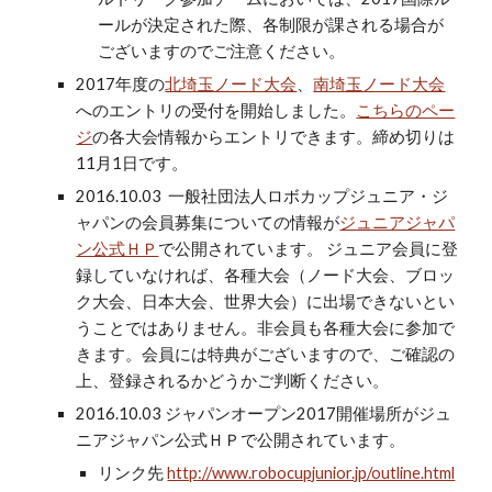
ールが決定された際、各制限が課される場合が
ございますのでご注意ください。
2017年度の
北埼玉ノード大会
、
南埼玉ノード大会
へのエントリの受付を開始しました。
こちらのペー
ジ
の各大会情報からエントリできます。締め切りは
11月1日です。
2016.10.03 一般社団法人ロボカップジュニア・ジ
ャパンの会員募集についての情報が
ジュニアジャパ
ン公式ＨＰ
で公開されています。 ジュニア会員に登
録していなければ、各種大会（ノード大会、ブロッ
ク大会、日本大会、世界大会）に出場できないとい
うことではありません。非会員も各種大会に参加で
きます。会員には特典がございますので、ご確認の
上、登録されるかどうかご判断ください。
2016.10.03 ジャパンオープン2017開催場所がジュ
ニアジャパン公式ＨＰで公開されています。
リンク先
http://www.robocupjunior.jp/outline.html