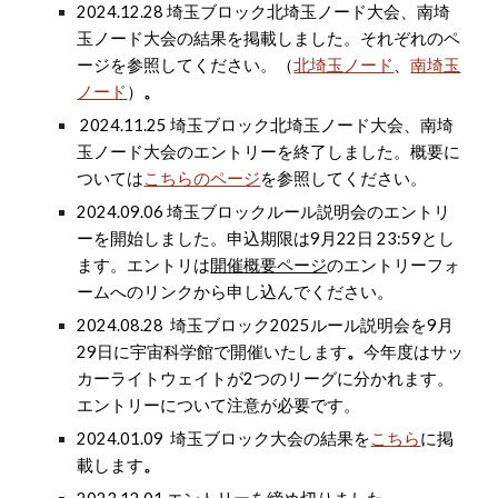
2024.1
2.28
埼玉ブロック
北埼玉ノード大会
、
南埼
玉ノード大会
の
結果を掲載しました。それぞれのペ
ージを参照してください。（
北埼玉ノード
、
南埼玉
ノード
）
。
2024.11.25 埼玉ブロック
北埼玉ノード大会
、
南埼
玉ノード大会
のエントリーを終了しました。概要に
ついては
こちらのページ
を参照してください。
2024.09.06 埼玉ブロックルール説明会のエントリ
ーを開始しました。申込期限は9月22日 23:59とし
ます。エントリは
開催概要ページ
のエントリーフォ
ームへのリンクから申し込んでください。
2024.08.28 埼玉ブロック2025ルール説明会を9月
29日に宇宙科学館で開催いたします
。
今年度はサッ
カーライトウェイトが2つのリーグに分かれます。
エントリーについて注意が必要です。
2024.
01
.0
9
埼玉ブロック大会の結果を
こちら
に掲
載します
。