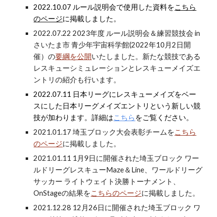
2022.10.07 ルール説明会で使用した資料を
こちら
のページ
に掲載しました。
2022.07.22
202
3
年度 ルール説明会＆練習競技会 in
さいたま市 青少年宇宙科学館(202
2
年10月
2
日開
催）の
要綱を公開
いたしました。新たな競技である
レスキューシミュレーションとレスキューメイズエ
ントリの紹介も行います。
2022.07.11 日本リーグにレスキューメイズをベー
スにした日本リーグメイズエントリという新しい競
技が加わります。詳細は
こちら
をご覧ください。
2021.01.17
埼玉ブロック大会表彰チームを
こちら
のページ
に掲載しました。
2021.
01.
11
1月
9
日に開催された埼玉ブロック ワー
ルドリーグレスキューMaze＆Line
、
ワールドリーグ
サッカー ライトウェイト決勝トーナメント、
OnStageの結果を
こちらのページ
に掲載しました。
2021.12.28 12月26日に開催された埼玉ブロック ワ