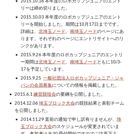
2015.10.18 本年度のロボカップジュニアのエント
リーは締め切りました。
2015.10.03 本年度のロボカップジュニアのエント
リーを開始しました。期間は10月17日までです。
詳細は、
北埼玉ノード
、
南埼玉ノード
のページにあ
ります。それぞれのページにエントリサイトへのリ
ンクがあります。
2015.9.26 本年度のロボカップジュニアのエントリ
ー期間は
北埼玉ノード
、
南埼玉ノード
ともに10/3-
17を予定しています。
2015.9.25
一般社団法人ロボカップジュニア・ジャ
パンの会員募集
についての情報を掲載しました。
2015.6.1
練習競技会
の要綱を公開しました。
2014.12.06
埼玉ブロック大会
の競技結果と表彰チーム
を公開しました。
2014.11.29 直前の通知で申し訳有りませんが、
埼
玉ブロック大会
のスケジュールが変更されていま
す。参加者は 9:30 受付開始ですのでご注意下さ